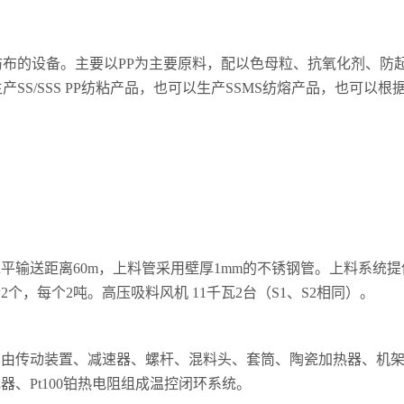
纺布的设备。主要以PP为主要原料，配以色母粒、抗氧化剂、防
SS/SSS PP纺粘产品，也可以生产SSMS纺熔产品，也可以
水平输送距离60m，上料管采用壁厚1mm的不锈钢管。上料系
，每个2吨。高压吸料风机 11千瓦2台（S1、S2相同）。
。由传动装置、减速器、螺杆、混料头、套筒、陶瓷加热器、机
、Pt100铂热电阻组成温控闭环系统。