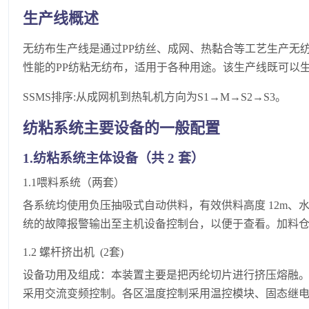
生产线概述
无纺布生产线是通过PP纺丝、成网、热黏合等工艺生产无
性能的PP纺粘无纺布，适用于各种用途。该生产线既可以生产
SSMS排序:从成网机到热轧机方向为S1→M→S2→S3。
纺粘系统主要设备的一般配置
1.纺粘系统主体设备（共 2 套）
1.1喂料系统（两套）
各系统均使用负压抽吸式自动供料，有效供料高度 12m、
统的故障报警输出至主机设备控制台，以便于查看。加料仓2个
1.2 螺杆挤出机 (2套)
设备功用及组成：本装置主要是把丙纶切片进行挤压熔融
采用交流变频控制。各区温度控制采用温控模块、固态继电器