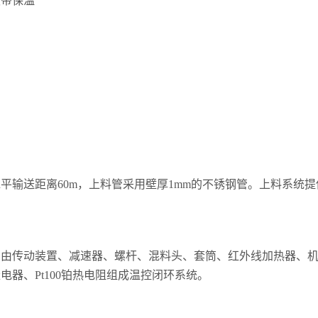
板带保温
水平输送距离60m，上料管采用壁厚1mm的不锈钢管。上料系
。由传动装置、减速器、螺杆、混料头、套筒、红外线加热器、
器、Pt100铂热电阻组成温控闭环系统。