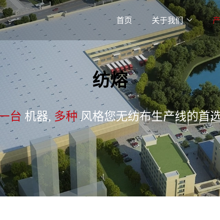
首页
关于我们
纺熔
一台
机器,
多种
风格
您无纺布生产线的首